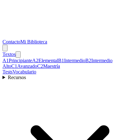
Contacto
Mi Biblioteca
Textos
A1
Principiante
A2
Elemental
B1
Intermedio
B2
Intermedio
Alto
C1
Avanzado
C2
Maestría
Tests
Vocabulario
Recursos