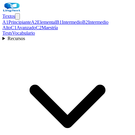
Textos
A1
Principiante
A2
Elemental
B1
Intermedio
B2
Intermedio
Alto
C1
Avanzado
C2
Maestría
Tests
Vocabulario
Recursos