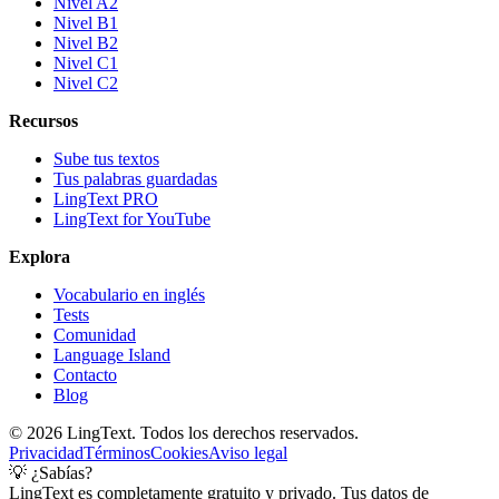
Nivel A2
Nivel B1
Nivel B2
Nivel C1
Nivel C2
Recursos
Sube tus textos
Tus palabras guardadas
LingText PRO
LingText for YouTube
Explora
Vocabulario en inglés
Tests
Comunidad
Language Island
Contacto
Blog
©
2026
LingText. Todos los derechos reservados.
Privacidad
Términos
Cookies
Aviso legal
💡 ¿Sabías?
LingText es completamente gratuito y privado. Tus datos de