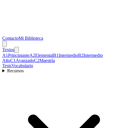
Contacto
Mi Biblioteca
Textos
A1
Principiante
A2
Elemental
B1
Intermedio
B2
Intermedio
Alto
C1
Avanzado
C2
Maestría
Tests
Vocabulario
Recursos