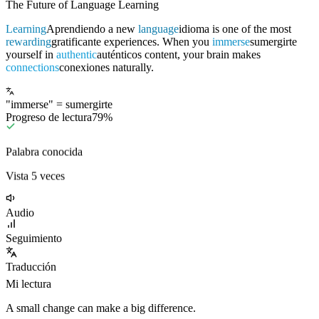
The Future of Language Learning
Learning
Aprendiendo
a new
language
idioma
is one of the most
rewarding
gratificante
experiences. When you
immerse
sumergirte
yourself in
authentic
auténticos
content, your brain makes
connections
conexiones
naturally.
"
immerse
"
=
sumergirte
Progreso de lectura
89
%
Palabra conocida
Vista 5 veces
Audio
Seguimiento
Traducción
Mi lectura
A small change can make a big difference.