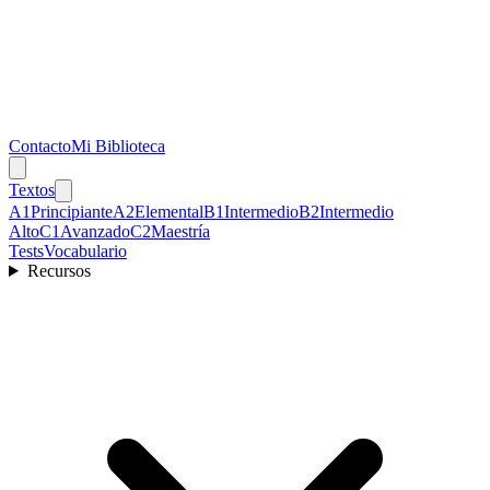
Contacto
Mi Biblioteca
Textos
A1
Principiante
A2
Elemental
B1
Intermedio
B2
Intermedio
Alto
C1
Avanzado
C2
Maestría
Tests
Vocabulario
Recursos