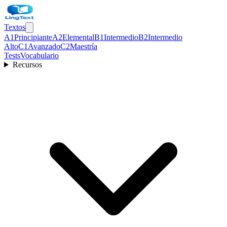
Textos
A1
Principiante
A2
Elemental
B1
Intermedio
B2
Intermedio
Alto
C1
Avanzado
C2
Maestría
Tests
Vocabulario
Recursos