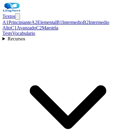
Textos
A1
Principiante
A2
Elemental
B1
Intermedio
B2
Intermedio
Alto
C1
Avanzado
C2
Maestría
Tests
Vocabulario
Recursos