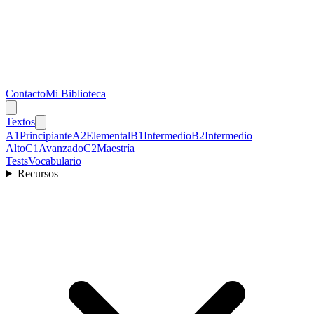
Contacto
Mi Biblioteca
Textos
A1
Principiante
A2
Elemental
B1
Intermedio
B2
Intermedio
Alto
C1
Avanzado
C2
Maestría
Tests
Vocabulario
Recursos