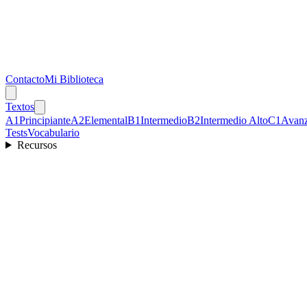
Contacto
Mi Biblioteca
Textos
A1
Principiante
A2
Elemental
B1
Intermedio
B2
Intermedio Alto
C1
Avan
Tests
Vocabulario
Recursos