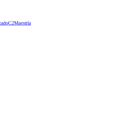
zado
C2
Maestría