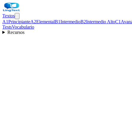
Textos
A1
Principiante
A2
Elemental
B1
Intermedio
B2
Intermedio Alto
C1
Avan
Tests
Vocabulario
Recursos