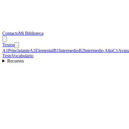
Contacto
Mi Biblioteca
Textos
A1
Principiante
A2
Elemental
B1
Intermedio
B2
Intermedio Alto
C1
Avan
Tests
Vocabulario
Recursos