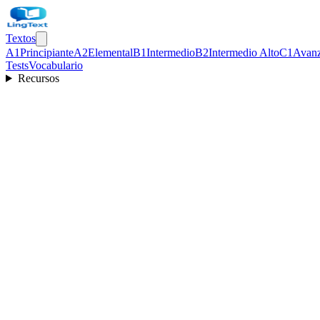
Textos
A1
Principiante
A2
Elemental
B1
Intermedio
B2
Intermedio Alto
C1
Avan
Tests
Vocabulario
Recursos