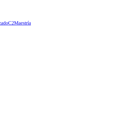
zado
C2
Maestría