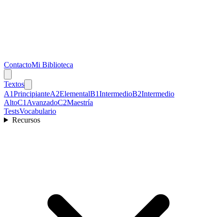
Contacto
Mi Biblioteca
Textos
A1
Principiante
A2
Elemental
B1
Intermedio
B2
Intermedio
Alto
C1
Avanzado
C2
Maestría
Tests
Vocabulario
Recursos