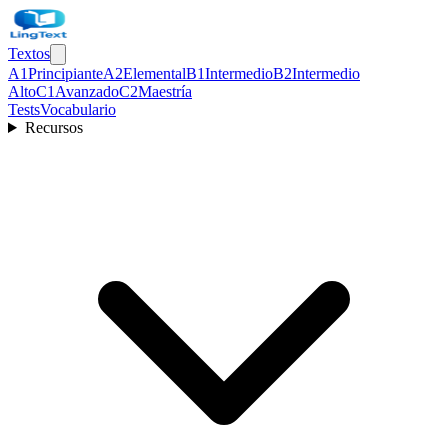
Textos
A1
Principiante
A2
Elemental
B1
Intermedio
B2
Intermedio
Alto
C1
Avanzado
C2
Maestría
Tests
Vocabulario
Recursos